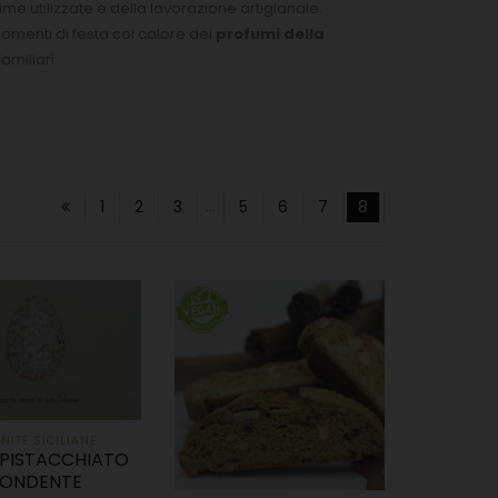
rime utilizzate e della lavorazione artigianale.
momenti di festa col calore dei
profumi della
amiliari.
1
2
3
…
5
6
7
8
NITE SICILIANE
PISTACCHIATO
FONDENTE