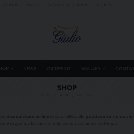
IO CLIENTI
PRIVACY
AGEVOLAZIONI RICEVUTE
WISHLIST
HOP
GALLERY
NEWS
CATERING
CONTAT
SHOP
HOME
/
SHOP
/
PAGINA 8
 puoi
acquistare on line
le specialità della
pasticceria tipica sici
ale e seguendo la tradizione dolciaria sicialiana di un tempo.