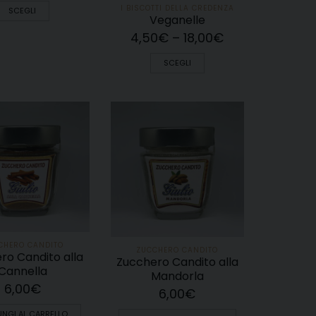
I BISCOTTI DELLA CREDENZA
SCEGLI
Veganelle
4,50
€
–
18,00
€
SCEGLI
CHERO CANDITO
ZUCCHERO CANDITO
ro Candito alla
Zucchero Candito alla
Cannella
Mandorla
6,00
€
6,00
€
NGI AL CARRELLO