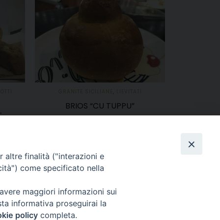
GRANITA SI
AGG
OTTI
GRANITE SICILIANE
,
LIEVITATI
BRIOS “CU TUPPU”
L
3,00
€
AGGIUNGI AL CARRELLO
altre finalità ("interazioni e
cità") come specificato nella
 avere maggiori informazioni sui
sta informativa proseguirai la
kie policy
completa.