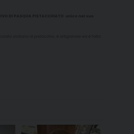
UOVO DI PASQUA PISTACCHIATO unico nel suo
olato siciliano al pistacchio, è artigianale ed è fatta
GRANITE SI
TIPICI