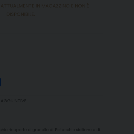
 ATTUALMENTE IN MAGAZZINO E NON È
DISPONIBILE.
t
il
Share
 AGGIUNTIVE
io ricoperto di granella di Pistacchio siciliano e di