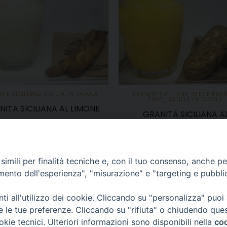
ITE SICILIANE
,
SICILIA IN TAVOLA
GRANITE SICILIANE
,
OLIO E PROD
TIPICI
,
SICILIA IN TAVOLA
NITA SICILIANA AL LIMONE
GRANITA SICILIANA A
MANDARINO
15,00
€
18,00
€
AGGIUNGI AL CARRELLO
AGGIUNGI AL CARRELLO
imili per finalità tecniche e, con il tuo consenso, anche per 
amento dell'esperienza", "misurazione" e "targeting e pubbli
i all'utilizzo dei cookie. Cliccando su "personalizza" puoi
re le tue preferenze. Cliccando su "rifiuta" o chiudendo que
okie tecnici. Ulteriori informazioni sono disponibili nella
coo