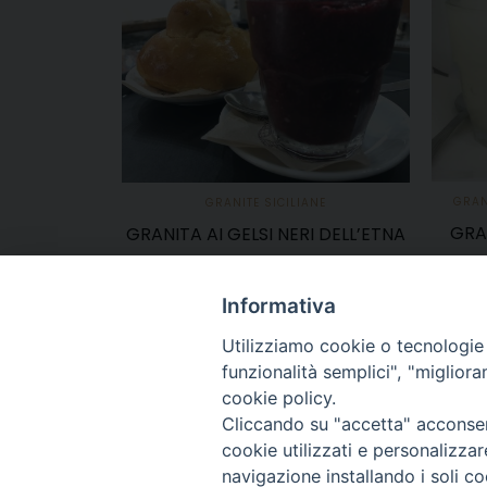
GRAN
GRANITE SICILIANE
GRA
GRANITA AI GELSI NERI DELL’ETNA
23,00
€
Informativa
AGGIUNGI AL CARRELLO
Utilizziamo cookie o tecnologie s
funzionalità semplici", "miglior
cookie policy.
Cliccando su "accetta" acconsent
cookie utilizzati e personalizza
navigazione installando i soli co