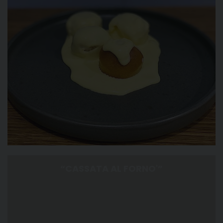
“CASSATA AL FORNO'”