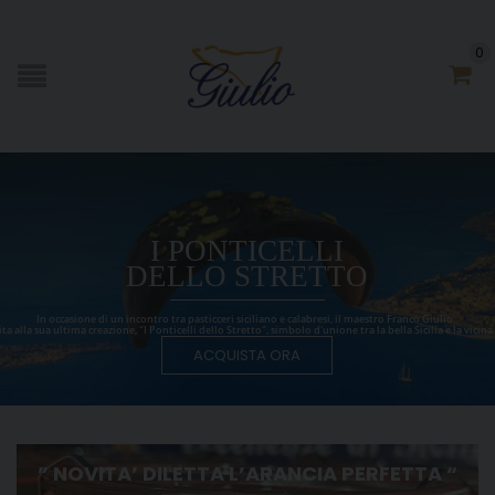
0
I PONTICELLI
DELLO STRETTO
In occasione di un incontro tra pasticceri siciliano e calabresi, il maestro Franco Giulio
ta alla sua ultima creazione, "I Ponticelli dello Stretto", simbolo d'unione tra la bella Sicilia e la vicina
ACQUISTA ORA
” NOVITA’ DILETTA L’ARANCIA PERFETTA “