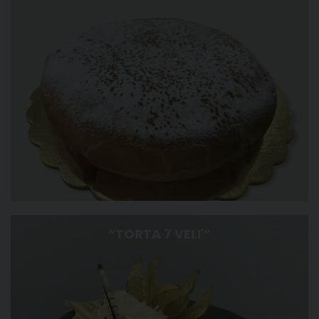
“TORTA 7 VELI'”