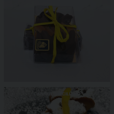
“CANNOLO SICILIANO”