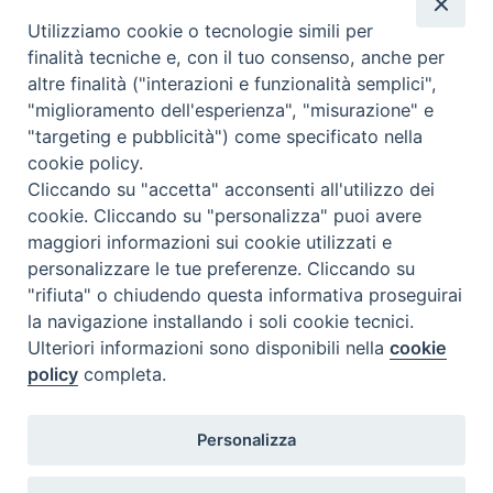
Utilizziamo cookie o tecnologie simili per
finalità tecniche e, con il tuo consenso, anche per
altre finalità ("interazioni e funzionalità semplici",
SETTIMANA DELLA CUCINA ITALIANA NEL
"miglioramento dell'esperienza", "misurazione" e
MONDO-PAESI BASSI
"targeting e pubblicità") come specificato nella
cookie policy.
Ed è volata questa settimana di fatiche Olandesi. Adesso ci
Cliccando su "accetta" acconsenti all'utilizzo dei
tocca raccontarvi come ci siamo arrivati, e cosa abbiamo
cookie. Cliccando su "personalizza" puoi avere
fatto: partiamo dal principio; era il…
maggiori informazioni sui cookie utilizzati e
personalizzare le tue preferenze. Cliccando su
"rifiuta" o chiudendo questa informativa proseguirai
la navigazione installando i soli cookie tecnici.
Ulteriori informazioni sono disponibili nella
cookie
policy
completa.
Personalizza
© 2020 Pasticceria Giulio (PI 01832690836)