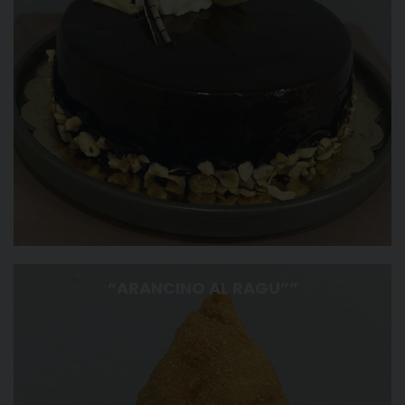
“ARANCINO AL RAGU””