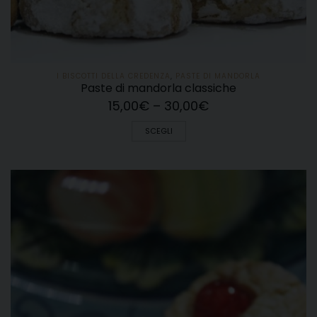
I BISCOTTI DELLA CREDENZA
,
PASTE DI MANDORLA
Paste di mandorla classiche
15,00
€
–
30,00
€
SCEGLI