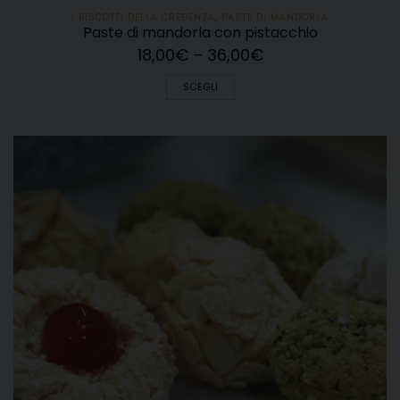
I BISCOTTI DELLA CREDENZA
,
PASTE DI MANDORLA
Paste di mandorla con pistacchio
18,00
€
–
36,00
€
SCEGLI