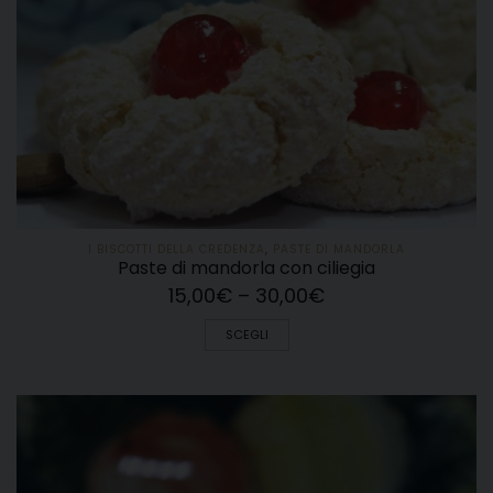
I BISCOTTI DELLA CREDENZA
,
PASTE DI MANDORLA
Paste di mandorla con ciliegia
15,00
€
–
30,00
€
SCEGLI