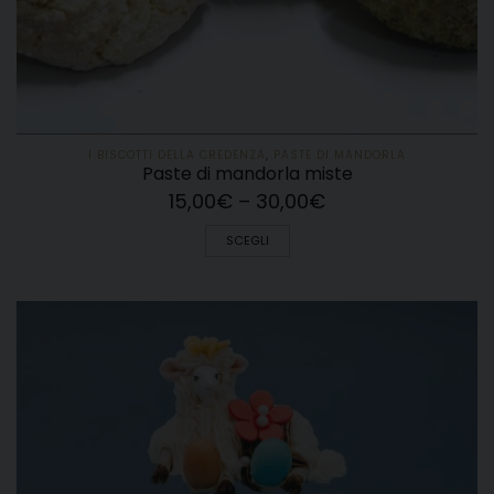
I BISCOTTI DELLA CREDENZA
,
PASTE DI MANDORLA
Paste di mandorla miste
15,00
€
–
30,00
€
SCEGLI