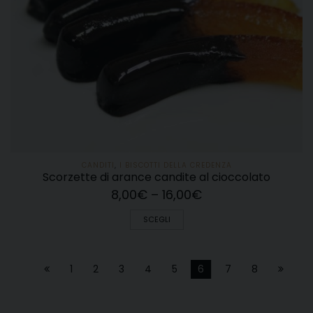
CANDITI
,
I BISCOTTI DELLA CREDENZA
Scorzette di arance candite al cioccolato
8,00
€
–
16,00
€
SCEGLI
1
2
3
4
5
6
7
8