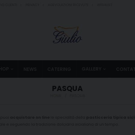
IO CLIENTI
PRIVACY
AGEVOLAZIONI RICEVUTE
WISHLIST
HOP
GALLERY
NEWS
CATERING
CONTAT
PASQUA
HOME
/
PASQUA
 puoi
acquistare on line
le specialità della
pasticceria tipica sici
ale e seguendo la tradizione dolciaria sicialiana di un tempo.