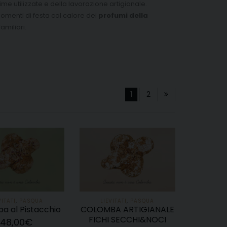
rime utilizzate e della lavorazione artigianale.
momenti di festa col calore dei
profumi della
amiliari.
1
2
VITATI
,
PASQUA
LIEVITATI
,
PASQUA
a al Pistacchio
COLOMBA ARTIGIANALE
FICHI SECCHI&NOCI
48,00
€