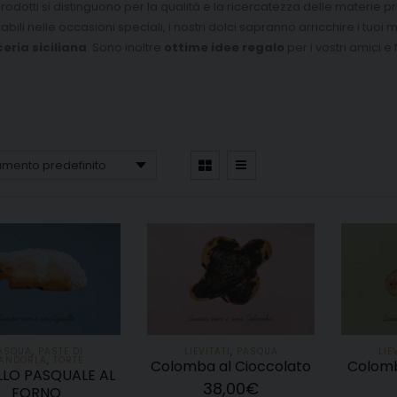
 prodotti si distinguono per la qualità e la ricercatezza delle materie p
ili nelle occasioni speciali, i nostri dolci sapranno arricchire i tuoi 
eria siciliana
. Sono inoltre
ottime idee regalo
per i vostri amici e f
ASQUA
,
PASTE DI
LIEVITATI
,
PASQUA
LIE
ANDORLA
,
TORTE
Colomba al Cioccolato
Colomb
LO PASQUALE AL
38,00
€
FORNO