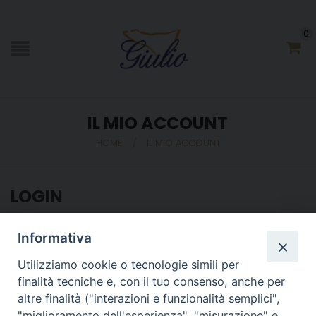
0
IL MIO ACCOUNT
HOME
/
IL MIO ACCOUNT
LOGIN
Username or email address
*
Informativa
Utilizziamo cookie o tecnologie simili per
finalità tecniche e, con il tuo consenso, anche per
Password
*
altre finalità ("interazioni e funzionalità semplici",
"miglioramento dell'esperienza", "misurazione" e