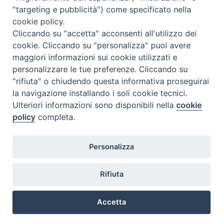
"targeting e pubblicità") come specificato nella
cookie policy.
GRANITE SICILIANE
,
OLIO E PRODOTTI TIPICI
,
SICILIA IN TAVOLA
Cliccando su "accetta" acconsenti all'utilizzo dei
GRANITA SICILIANA AL MANDARINO
cookie. Cliccando su "personalizza" puoi avere
maggiori informazioni sui cookie utilizzati e
18,00
€
personalizzare le tue preferenze. Cliccando su
"rifiuta" o chiudendo questa informativa proseguirai
AGGIUNGI AL CARRELLO
la navigazione installando i soli cookie tecnici.
Ulteriori informazioni sono disponibili nella
cookie
policy
completa.
Personalizza
© 2020 Pasticceria Giulio (PI 01832690836)
Utilizziamo i cookie per essere sicuri che tu possa avere la
Rifiuta
migliore esperienza sul nostro sito. Se continui ad utilizzare
questo sito noi assumiamo che tu ne sia felice.
Via Giovanni Amendola, 25 – 98071 Capo d’Orlando (ME)
Accetta
OK
LEGGI DI PIÙ
PREFERENZE COOKIE