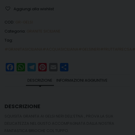
Aggiungi alla wishlist
COD:
GR-GELSI
Categoria:
GRANITE SICILIANE
Tag:
#GRANITASICILIANA#ACQUASICILIANA#GELSINERI#FRUTTAFRECSA
Facebook
WhatsApp
Telegram
Pinterest
Email
Share
DESCRIZIONE
INFORMAZIONI AGGIUNTIVE
DESCRIZIONE
SQUISITA GRANITA AI GELSI NERI DELL’ETNA , PROVA LA SUA
DELICATEZZA NEL GUSTO ACCOMPAGNATA DALLA NOSTRA
FANTASTICA BRIOCHE COL TUPPO.