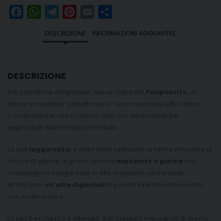
Facebook
WhatsApp
Telegram
Pinterest
Email
Share
DESCRIZIONE
INFORMAZIONI AGGIUNTIVE
DESCRIZIONE
Dal panettone artigianale, nasce l’idea del
Panpassito
, un
fresco e morbido “panettoncino” da consumare tutto l’anno.
Caratteristiche che lo hanno reso uno dei prodotti più
apprezzati della Pasticceria Giulio.
La sua
leggerezza
, è data dalla selezione di farine arricchite di
fiocchi di germe di grano, ancora
macinato a pietra
che,
mantengono integre tutte le alte proprietà, conferendo
all’impasto
un’alta digeribilit
à poiché interamente lievitato
con lievito madre.
La sua freschezza è ottenuta dall’assoluta mancanza di aromi,