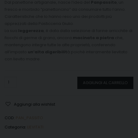
Dal panettone artigianale, nasce l’idea del
Panpassito
, un
fresco e morbido “panettoncino” da consumare tutto l’anno.
Caratteristiche che lo hanno reso uno dei prodotti più
apprezzati della Pasticceria Giulio.
La sua
leggerezza
, è data dalla selezione di farine arricchite di
fiocchi di germe di grano, ancora
macinato a pietra
che,
mantengono integre tutte le alte proprietà, conferendo
all’impasto
un’alta digeribilit
à poiché interamente lievitato
con lievito madre.
Quantità
AGGIUNGI AL CARRELLO
Aggiungi alla wishlist
COD:
PAN_PASSITO
Categoria:
LIEVITATI