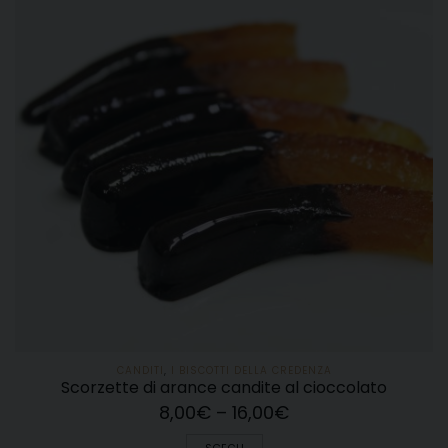
CANDITI
,
I BISCOTTI DELLA CREDENZA
Scorzette di arance candite al cioccolato
8,00
€
–
16,00
€