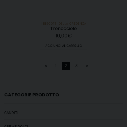
I BISCOTTI DELLA CREDENZA
Trenocciole
10,00
€
AGGIUNGI AL CARRELLO
1
2
3
CATEGORIE PRODOTTO
CANDITI
CREME DOLCI